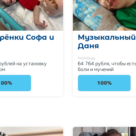
рёнки Софа и
Музыкальный
а
Даня
помощь
рублей на установку
64 764 рубля, чтобы есть
ом
боли и мучений
100%
100%