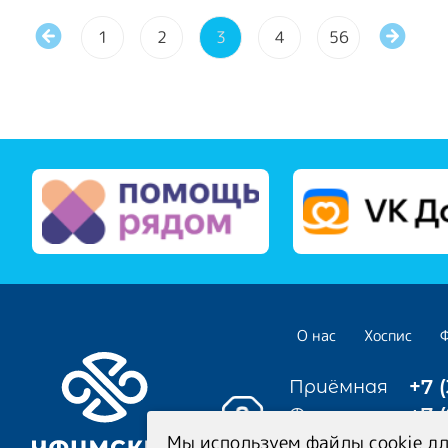
1
2
3
4
56
О нас
Хоспис
+7 
Приёмная
+7 
Фонд
Мы используем файлы cookie дл
Медицинский