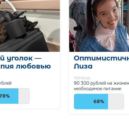
й уголок —
Оптимистич
пия любовью
Лиза
помощь
ублей
90 300 рублей на жизне
необходимое питание
78%
68%