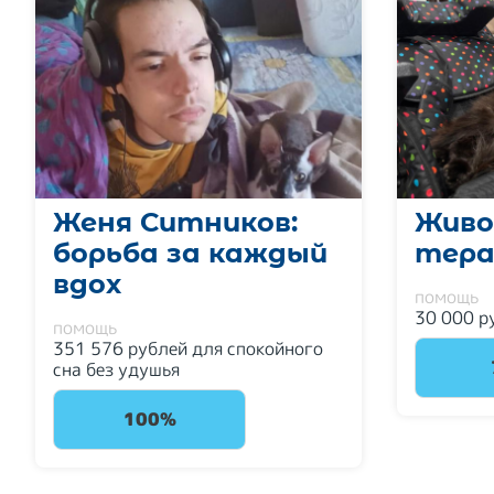
Женя Ситников:
Живо
борьба за каждый
тера
вдох
помощь
30 000 р
помощь
351 576 рублей для спокойного
сна без удушья
100%