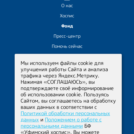
О нас
Хоспис
Фонд
Пресс-центр
Помочь сейчас
Волонтёрам
Мы используем файлы cookie для
Отчёты
улучшения работы Сайта и анализа
трафика через Яндекс.Метрику.
Нажимая «СОГЛАШАЮСЬ», вы
Приёмная
+7 (347) 215-12-44
подтверждаете своё информирование
Фонд
+7 (960) 380-97-50
об использовании cookie. Пользуясь
Медицинский
Сайтом, вы соглашаетесь на обработку
ваших данных в соответствии с
координатор
+7 (347) 299-68-36
Политикой обработки персональных
(круглосуточно)
данных
и
Положением о работе с
персональными данными
БФ
Политика конфиденциальности
«Уфимский хоспис». Вы можете
Политика обработки персональных данных