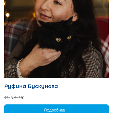
Руфина Бускунова
фандрайзер
Подробнее