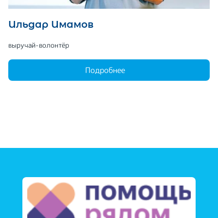
Ильдар Имамов
выручай-волонтёр
Подробнее