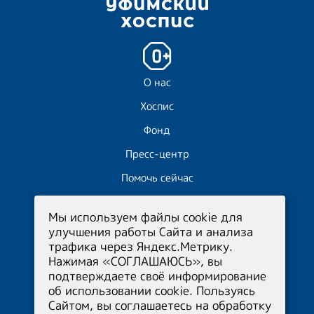
О нас
Хоспис
Фонд
Пресс-центр
Помочь сейчас
Волонтёрам
Мы используем файлы cookie для
Отчёты
улучшения работы Сайта и анализа
трафика через Яндекс.Метрику.
Нажимая «СОГЛАШАЮСЬ», вы
Приёмная
+7 (347) 215-12-44
подтверждаете своё информирование
Фонд
+7 (960) 380-97-50
об использовании cookie. Пользуясь
Медицинский
Сайтом, вы соглашаетесь на обработку