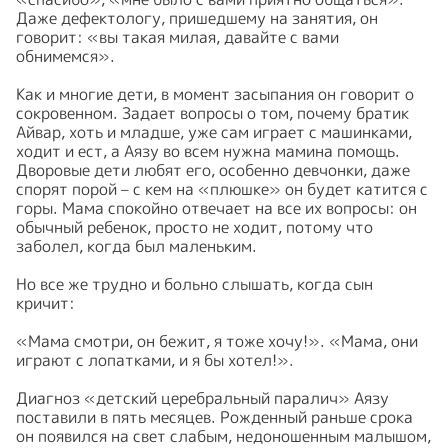
Даже дефектологу, пришедшему на занятия, он
говорит: «вы такая милая, давайте с вами
обнимемся».
⠀
Как и многие дети, в момент засыпания он говорит о
сокровенном. Задает вопросы о том, почему братик
Айвар, хоть и младше, уже сам играет с машинками,
ходит и ест, а Аязу во всем нужна мамина помощь.
Дворовые дети любят его, особенно девчонки, даже
спорят порой – с кем на «плюшке» он будет катится с
горы. Мама спокойно отвечает на все их вопросы: он
обычный ребенок, просто не ходит, потому что
заболел, когда был маленьким.
⠀
Но все же трудно и больно слышать, когда сын
кричит:
⠀
«Мама смотри, он бежит, я тоже хочу!». «Мама, они
играют с лопатками, и я бы хотел!».
⠀
Диагноз «детский церебральный паралич» Аязу
поставили в пять месяцев. Рожденный раньше срока
он появился на свет слабым, недоношенным малышом,