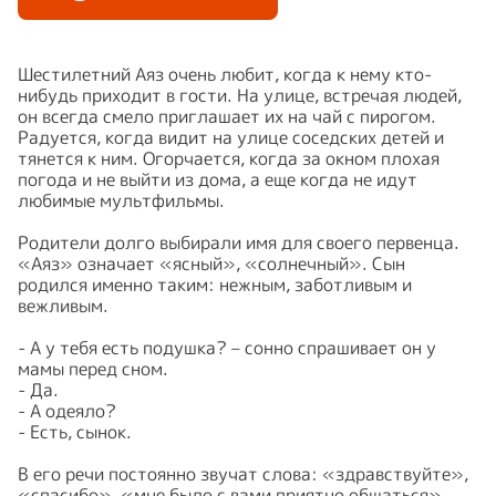
Шестилетний Аяз очень любит, когда к нему кто-
нибудь приходит в гости. На улице, встречая людей,
он всегда смело приглашает их на чай с пирогом.
Радуется, когда видит на улице соседских детей и
тянется к ним. Огорчается, когда за окном плохая
погода и не выйти из дома, а еще когда не идут
любимые мультфильмы.
⠀
Родители долго выбирали имя для своего первенца.
«Аяз» означает «ясный», «солнечный». Сын
родился именно таким: нежным, заботливым и
вежливым.
⠀
- А у тебя есть подушка? – сонно спрашивает он у
мамы перед сном.
- Да.
- А одеяло?
- Есть, сынок.
⠀
В его речи постоянно звучат слова: «здравствуйте»,
«спасибо», «мне было с вами приятно общаться».