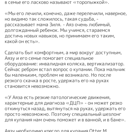
в семье его ласково называют «торопыжкой».
⠀
«Мы его лечили, конечно, даже перелечили, наверное,
но видимо так сложилось, такая судьба, -
рассказывает мама Зиля. - Аяз очень любимый,
долгожданный ребенок. Мы учимся, стараемся
достичь новых навыков, но принимаем его таким,
какой он есть».
⠀
Сделать быт комфортным, а мир вокруг доступным,
Аязу и его семье помогает специальное
оборудование: инвалидная коляска, вертикализатор.
Сейчас ребром встал вопрос о купании. Пока мальчик
бы маленьким, проблем не возникало. Но после
резкого скачка в росте, удержать его на руках
становится невозможно.
⠀
«У Аяза есть резкие патологические движения,
характерные для диагноза «ДЦП» - он может резко
откинуться назад, вытянуться на руках, удержать его
просто невозможно. Поэтому специальный шезлонг
для купания нам очень поможет и в ванной, и в бане».
Аязу необходимо кресло для купания Otter M.