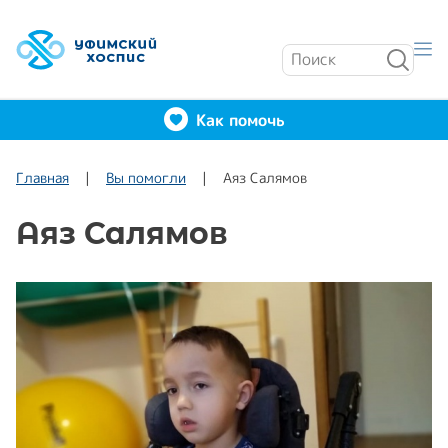
Как помочь
Главная
Вы помогли
Аяз Салямов
Аяз Салямов