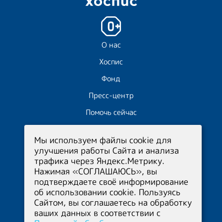
О нас
Хоспис
Фонд
Пресс-центр
Помочь сейчас
Волонтёрам
Мы используем файлы cookie для
Отчёты
улучшения работы Сайта и анализа
трафика через Яндекс.Метрику.
Нажимая «СОГЛАШАЮСЬ», вы
Приёмная
+7 (347) 215-12-44
подтверждаете своё информирование
Фонд
+7 (960) 380-97-50
об использовании cookie. Пользуясь
Медицинский
Сайтом, вы соглашаетесь на обработку
ваших данных в соответствии с
координатор
+7 (347) 299-68-36