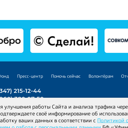
Фонд
Пресс-центр
Помочь сейчас
Волонтёрам
От
(347) 215-12-44
(960) 380-97-50
я улучшения работы Сайта и анализа трафика чере
тверждаете своё информирование об использовани
(347) 299-68-36
работку ваших данных в соответствии с
Политикой 
)
ием о работе с персональными данными
БФ «Уфимс