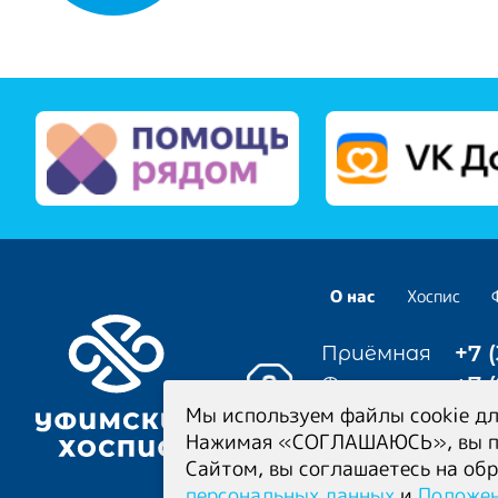
О нас
Хоспис
+7 
Приёмная
+7 
Фонд
Мы используем файлы cookie дл
Медицинский
Нажимая «СОГЛАШАЮСЬ», вы под
+7 
координатор
Сайтом, вы соглашаетесь на об
(круглосуточно
персональных данных
и
Положен