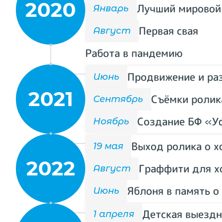
2020
Лучший мировой
Январь
Первая свая
Август
Работа в пандемию
Продвижение и ра
Июнь
2021
Съёмки ролик
Сентябрь
Создание БФ «У
Ноябрь
Выход ролика о х
19 мая
2022
Граффити для х
Август
Яблоня в память 
Июнь
Детская выездн
1 апреля