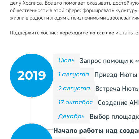
делу Хосписа. Все это помогает оказывать достойную
общественности в этой сфере; формировать культуру 
жизни в радости людям с неизлечимыми заболеваниям
Поддержите хоспис:
п
ереходите по ссылке
и станьте
Запрос помощи к 
Июль
2019
Приезд Нюты 
1 августа
Встреча Нюты
2 августа
Создание АН
17 октября
Выбор площадк
Декабрь
Начало работы над созда