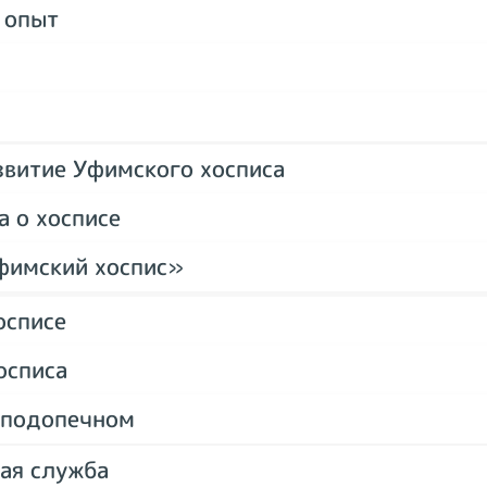
 опыт
звитие Уфимского хосписа
а о хосписе
фимский хоспис»
осписе
осписа
о подопечном
ая служба