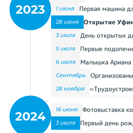
2023
Первая машина д
1 июня
Открытие Уфим
28 июня
День открытых д
3 июля
Первые подопечн
5 июля
Малышка Ариана
6 июля
Организованы
Сентябрь
«Трудоустрое
28 ноября
Фотовыставка к
16 июня
2024
Первый день рож
3 июля